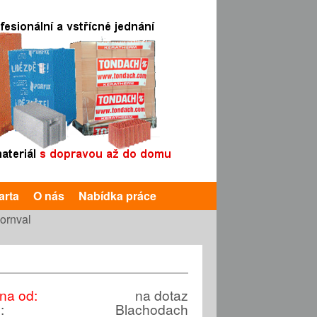
arta
O nás
Nabídka práce
Hornval
na od:
na dotaz
e:
Blachodach