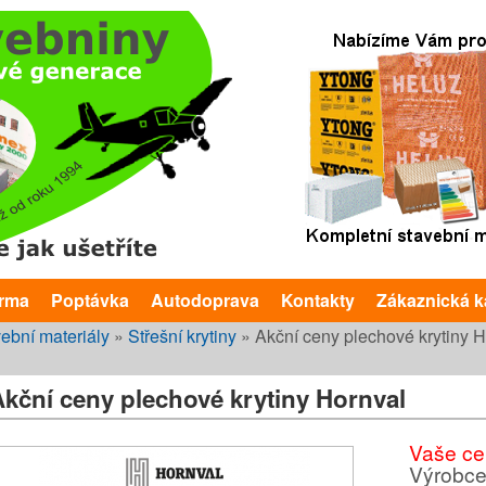
Přejít k hlavnímu obsahu
arma
Poptávka
Autodoprava
Kontakty
Zákaznická k
te zde
ební materiály
»
Střešní krytiny
»
Akční ceny plechové krytiny 
Akční ceny plechové krytiny Hornval
Vaše ce
Výrobc