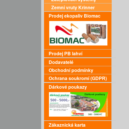
Zemní vruty Krinner
Prodej ekopaliv Biomac
Prodej PB lahví
Dodavatelé
Obchodní podmínky
Ochrana soukromí (GDPR)
Dárkové poukazy
Zákaznická karta