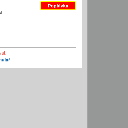
Poptávka
t:
val.
mulář