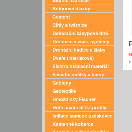
Bednící tvárnice
Betonové dlažby
Cement
Cihly a tvárnice
Dekorační zásypové drtě
Drenážní a vsak. systémy
Drenážní hadice a žlaby
N
Dveře (interiérové)
b
Elektroinstalační materiál
Fasádní omítky a barvy
Gabiony
Geotextilie
Hmoždinky Fischer
Hutní materiál I-U profily
Imitace kamene a pískovce
Kamenné koberce