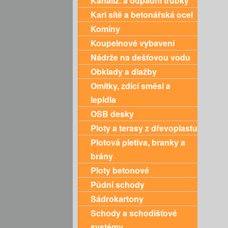
Kanaliz. a odpadní trubky
Kari sítě a betonářská ocel
Komíny
Koupelnové vybavení
Nádrže na dešťovou vodu
Obklady a dlažby
Omítky, zdící směsi a
lepidla
OSB desky
Ploty a terasy z dřevoplastu
Plotová pletiva, branky a
brány
Ploty betonové
Půdní schody
Sádrokartony
Schody a schodišťové
systémy