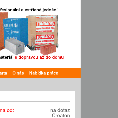
arta
O nás
Nabídka práce
na od:
na dotaz
e:
Creaton