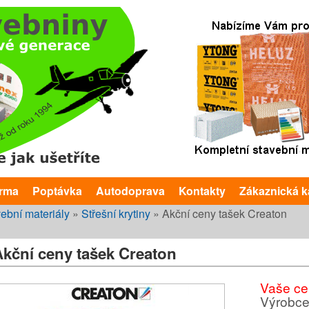
Přejít k hlavnímu obsahu
arma
Poptávka
Autodoprava
Kontakty
Zákaznická k
te zde
ební materiály
»
Střešní krytiny
»
Akční ceny tašek Creaton
Akční ceny tašek Creaton
Vaše ce
Výrobc