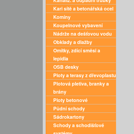
Kanaliz. a odpadní trubky
Kari sítě a betonářská ocel
Komíny
Koupelnové vybavení
Nádrže na dešťovou vodu
Obklady a dlažby
Omítky, zdící směsi a
lepidla
OSB desky
Ploty a terasy z dřevoplastu
Plotová pletiva, branky a
brány
Ploty betonové
Půdní schody
Sádrokartony
Schody a schodišťové
systémy