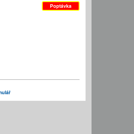
Poptávka
mulář