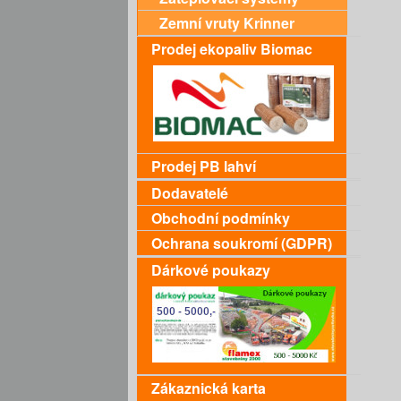
Zemní vruty Krinner
Prodej ekopaliv Biomac
Prodej PB lahví
Dodavatelé
Obchodní podmínky
Ochrana soukromí (GDPR)
Dárkové poukazy
Zákaznická karta