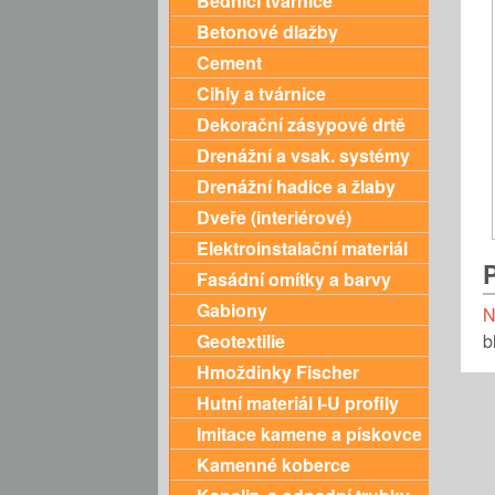
Bednící tvárnice
Betonové dlažby
Cement
Cihly a tvárnice
Dekorační zásypové drtě
Drenážní a vsak. systémy
Drenážní hadice a žlaby
Dveře (interiérové)
Elektroinstalační materiál
Fasádní omítky a barvy
Gabiony
N
b
Geotextilie
Hmoždinky Fischer
Hutní materiál I-U profily
Imitace kamene a pískovce
Kamenné koberce