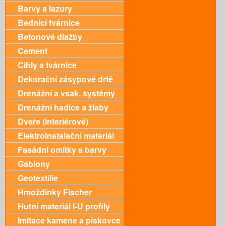
Barvy a lazury
Bednící tvárnice
Betonové dlažby
Cement
Cihly a tvárnice
Dekorační zásypové drtě
Drenážní a vsak. systémy
Drenážní hadice a žlaby
Dveře (interiérové)
Elektroinstalační materiál
Fasádní omítky a barvy
Gabiony
Geotextilie
Hmoždinky Fischer
Hutní materiál I-U profily
Imitace kamene a pískovce