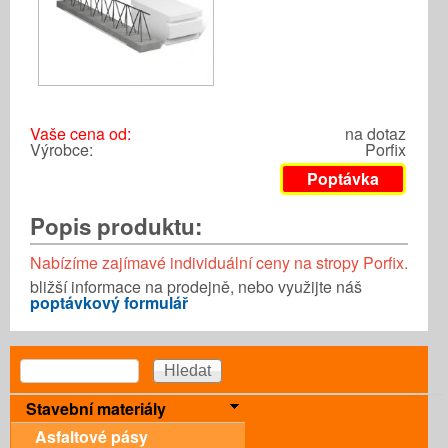
Vaše cena od:
na dotaz
Výrobce:
Porfix
Poptávka
Popis produktu:
Nabízíme zajímavé individuální ceny na stropy Porfix.
bližší informace na prodejně, nebo využijte náš
poptávkový formulář
Vyhledávání
Hledat
Stavební materiály
Asfaltové pásy