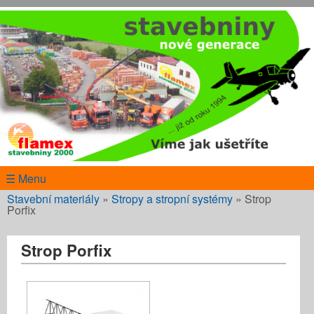
Přejít k hlavnímu obsahu
www.flamex.cz
☰ Menu
Jste zde
Stavební materiály
»
Stropy a stropní systémy
»
Strop
Porfix
Strop Porfix