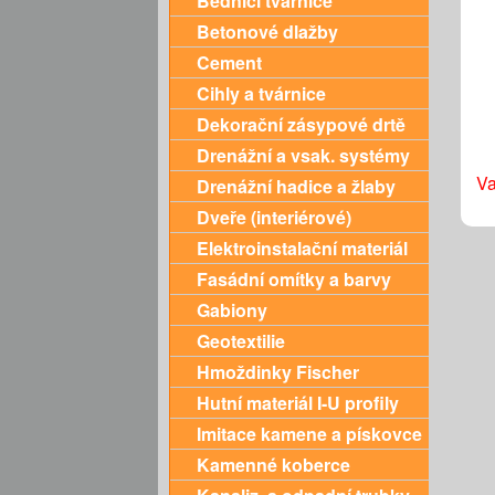
Bednící tvárnice
Betonové dlažby
Cement
Cihly a tvárnice
Dekorační zásypové drtě
Drenážní a vsak. systémy
Va
Drenážní hadice a žlaby
Dveře (interiérové)
Elektroinstalační materiál
Fasádní omítky a barvy
Gabiony
Geotextilie
Hmoždinky Fischer
Hutní materiál I-U profily
Imitace kamene a pískovce
Kamenné koberce