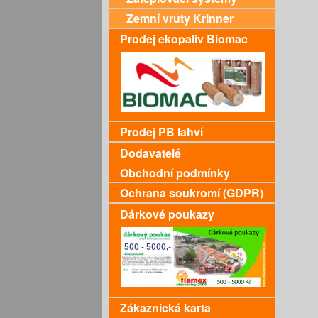
Zemní vruty Krinner
Prodej ekopaliv Biomac
Prodej PB lahví
Dodavatelé
Obchodní podmínky
Ochrana soukromí (GDPR)
Dárkové poukazy
Zákaznická karta