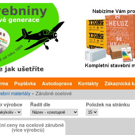
Přejít k hlavnímu obsahu
arma
Poptávka
Autodoprava
Kontakty
Zákaznická k
te zde
ební materiály
»
Zárubně ocelové
ltr výrobce
Řadit dle
Položek na stránku
ní ceny na ocelové zárubně
(více výrobců)