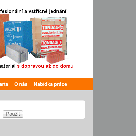
arta
O nás
Nabídka práce