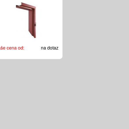
še cena od:
na dotaz