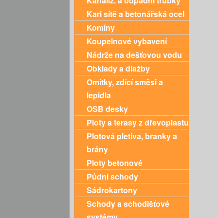
Kanaliz. a odpadní trubky
Kari sítě a betonářská ocel
Komíny
Koupelnové vybavení
Nádrže na dešťovou vodu
Obklady a dlažby
Omítky, zdící směsi a
lepidla
OSB desky
Ploty a terasy z dřevoplastu
Plotová pletiva, branky a
brány
Ploty betonové
Půdní schody
Sádrokartony
Schody a schodišťové
systémy